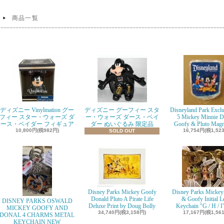
商品一覧
ディズニー Vinylmation グー
ディズニー グーフィー スタ
Disneyland Park Exclu
フィー スター・ウォーズ ダ
ー・ウォーズ ダース・ベイ
5 Mickey Minnie D
ース・ベイダー フィギュア
ダー ぬいぐるみ 限定品
Goofy & Pluto Magn
10,800円(税982円)
16,754円(税1,52
SOLD OUT
Disney Parks Mickey Goofy
Disney Parks Mickey
Donald Pluto A Pirate Life
& Goofy Initial Le
DISNEY PARKS OSWALD
Deluxe Print by Doug Bolly
Keychain "G / H / 
MICKEY GOOFY AND
34,740円(税3,158円)
17,167円(税1,56
DONAL 4 CHARMS METAL
KEYCHAIN NEW