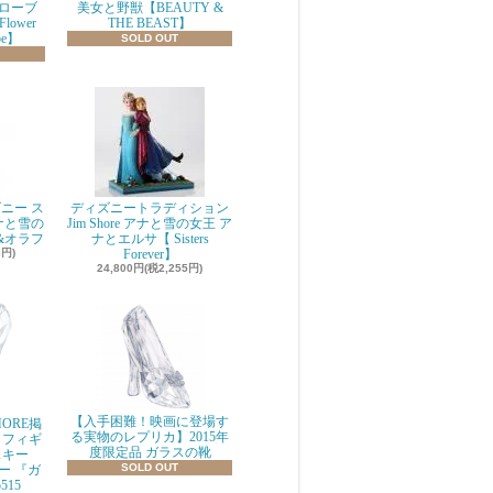
ローブ
美女と野獣【BEAUTY &
 Flower
THE BEAST】
be】
SOLD OUT
ニー ス
ディズニートラディション
ナと雪の
Jim Shore アナと雪の女王 ア
&オラフ
ナとエルサ【 Sisters
8円)
Forever】
24,800円(税2,255円)
【入手困難！映画に登場す
ORE掲
る実物のレプリカ】2015年
 フィギ
度限定品 ガラスの靴
スキー
SOLD OUT
ニー 『ガ
515