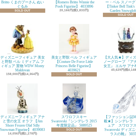
Britto くまのプーさん ぬい
【Romero Britto Winnie the
ー・ベル スノーグ
ぐるみ
Pooh Figurine】 4033896
【Tinker Bell Tink's
20,166円(税1,833円)
Garden Snowglo
SOLD OUT
SOLD OUT
ディズニーフィギュア 美女
美女と野獣 ベル フィギュア
【大人気★】ディズ
と野獣 ベル ミディアム フ
【Couture De Force Little
ノーグローブ 『ア
ィギュア 置物 WDW Monty
Princess Belle Figurine】
女王』 エルサ アナ
Maldovan
4039621
45,629円(税4,14
158,000円(税14,364円)
SOLD OUT
ディズニーフィギュア アナ
スワロフスキー
【ファッション誌M
と雪の女王 オラフ 【Jim
Swarovski『シンデレラ 2015
載★】シンデレラ
Shore Frozen Olaf Silly
年度限定品』 5089525
ュア スワロフ
Snowman Figurine】 4039083
Swarovski ディズ
SOLD OUT
14,056円(税1,278円)
ラスの靴』 5035