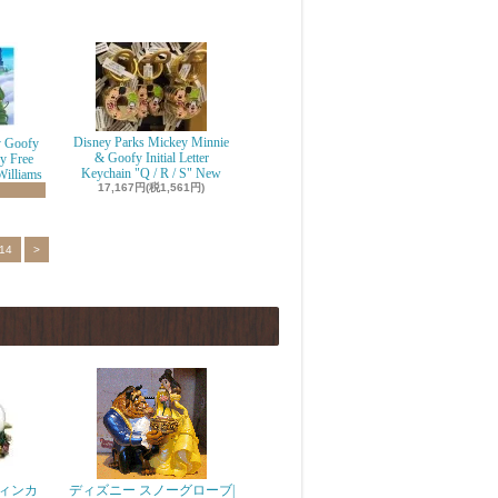
Disney Parks Mickey Minnie
y Goofy
& Goofy Initial Letter
y Free
Keychain "Q / R / S" New
Williams
17,167円(税1,561円)
14
>
ィンカ
ディズニー スノーグローブ|