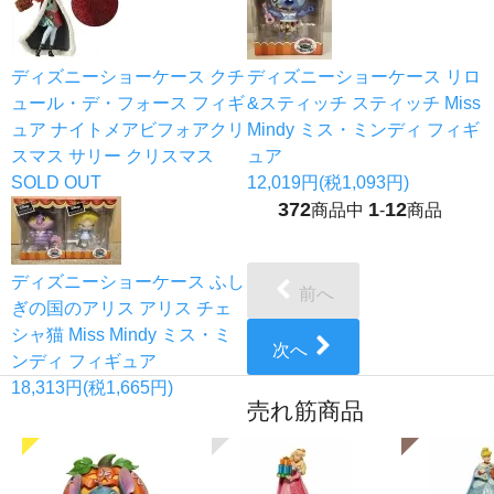
ディズニーショーケース クチ
ディズニーショーケース リロ
ュール・デ・フォース フィギ
&スティッチ スティッチ Miss
ュア ナイトメアビフォアクリ
Mindy ミス・ミンディ フィギ
スマス サリー クリスマス
ュア
SOLD OUT
12,019円(税1,093円)
372
1
12
商品中
-
商品
ディズニーショーケース ふし
前へ
ぎの国のアリス アリス チェ
シャ猫 Miss Mindy ミス・ミ
次へ
ンディ フィギュア
18,313円(税1,665円)
売れ筋商品