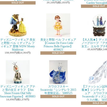
20,166円(税1,833円)
Garden Snowglo
SOLD OUT
SOLD OUT
ディズニーフィギュア 美女
美女と野獣 ベル フィギュア
【大人気★】ディズ
と野獣 ベル ミディアム フ
【Couture De Force Little
ノーグローブ 『ア
ィギュア 置物 WDW Monty
Princess Belle Figurine】
女王』 エルサ アナ
Maldovan
4039621
45,629円(税4,14
158,000円(税14,364円)
SOLD OUT
ディズニーフィギュア アナ
スワロフスキー
【ファッション誌M
と雪の女王 オラフ 【Jim
Swarovski『シンデレラ 2015
載★】シンデレラ
Shore Frozen Olaf Silly
年度限定品』 5089525
ュア スワロフ
Snowman Figurine】 4039083
Swarovski ディズ
SOLD OUT
14,056円(税1,278円)
ラスの靴』 5035
SOLD OUT