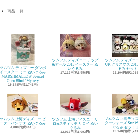
商品一覧
ツムツム ディズニー チップ
ツムツム ディズニ
&デール 2015 イースター ぬ
UK クリスマス 201
ツムツム ディズニー ダンボ
いぐるみ
るみ セット
イースター ミニ ぬいぐるみ
17,112円(税1,556円)
22,204円(税2,01
MARSHMALLOW Scented
Open Blind / Mystery
19,148円(税1,741円)
ツムツム 上海ディズ
ツムツム 上海ディズニー ピ
ツムツム 上海ディズニー リ
ターウォーズ Star W
ーターパン ナナ ぬいぐるみ
ロ&スティッチ リロイ ぬい
ぐるみ セット 10
4,888円(税444円)
ぐるみ
19,148円(税1,74
12,019円(税1,093円)