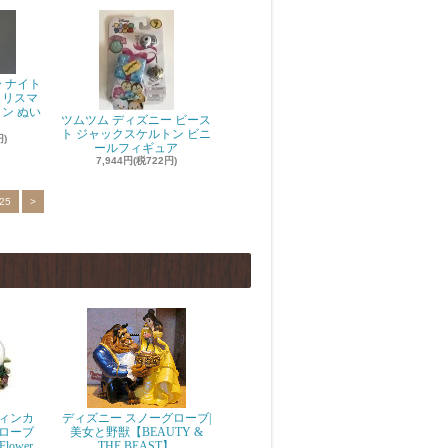
 ナイト
クリスマ
ン ぬい
ツムツム ディズニー ビース
ト ジャックスケルトン ビニ
円)
ールフィギュア
7,944円(税722円)
25
>
ィンカ
ディズニー スノーグローブ|
ローブ
美女と野獣【BEAUTY &
 Flower
THE BEAST】