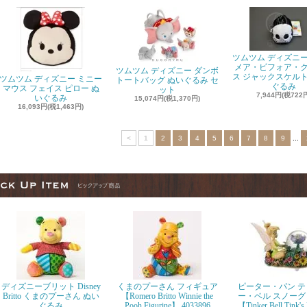
ツムツム ディズニー
メア・ビフォア・
ツムツム ディズニー ダンボ
ス ジャックスケルト
ツムツム ディズニー ミニー
トートバッグ ぬいぐるみ セ
ぐるみ
マウス フェイス ピロー ぬ
ット
7,944円(税722
いぐるみ
15,074円(税1,370円)
16,093円(税1,463円)
<
1
2
3
4
5
6
7
8
9
...
ディズニーブリット Disney
くまのプーさん フィギュア
ピーター・パン テ
Britto くまのプーさん ぬい
【Romero Britto Winnie the
ー・ベル スノーグ
ぐるみ
Pooh Figurine】 4033896
【Tinker Bell Tink's