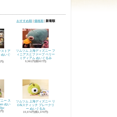
おすすめ順
|
価格順
|
新着順
ツムツム 上海ディズニー フ
ーストア
ィニアスとファーブ ペリー
5 ぬいぐ
ミディアム ぬいぐるみ
9,981円(税907円)
9円)
ニー ス
ツムツム 上海ディズニー リ
ars ぬい
ロ&スティッチ プレークリ
pc
ー ぬいぐるみ
1円)
15,074円(税1,370円)