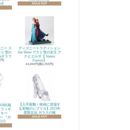
be】
SOLD OUT
ニー ス
ディズニートラディション
ナと雪の
Jim Shore アナと雪の女王 ア
&オラフ
ナとエルサ【 Sisters
8円)
Forever】
24,800円(税2,255円)
【入手困難！映画に登場す
ORE掲
る実物のレプリカ】2015年
 フィギ
度限定品 ガラスの靴
スキー
SOLD OUT
ニー 『ガ
515