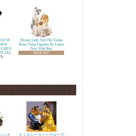
MOUSE
Disney Lady And The Tramp
 NEW
Bone China Figurine By Lenox
 GIRLS
New With Box
TH TAG
SOLD OUT
円)
ィンカ
ディズニー スノーグローブ|