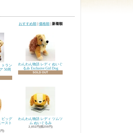
おすすめ順
|
価格順
|
新着順
わんわん物語 レディ ぬいぐ
 トラン
るみ Exclusive Girl Dog
 50周
SOLD OUT
 ビッグ
わんわん物語 レディ ツムツ
ニースト
ム ぬいぐるみ
2,852円(税259円)
3円)