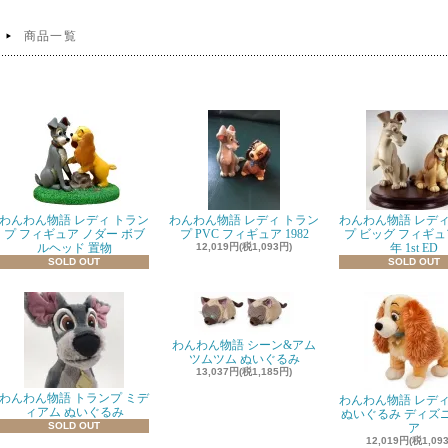
商品一覧
わんわん物語 レディ トラン
わんわん物語 レディ トラン
わんわん物語 レディ
プ フィギュア ノダー ボブ
プ PVC フィギュア 1982
プ ビッグ フィギュア
ルヘッド 置物
12,019円(税1,093円)
年 1st ED
SOLD OUT
SOLD OUT
わんわん物語 シーン&アム
ツムツム ぬいぐるみ
13,037円(税1,185円)
わんわん物語 トランプ ミデ
わんわん物語 レディ
ィアム ぬいぐるみ
ぬいぐるみ ディズ
SOLD OUT
ア
12,019円(税1,09