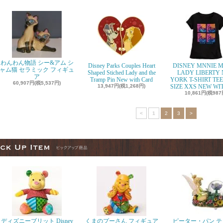
わんわん物語 シー&アム シ
Disney Parks Couples Heart
DISNEY MNNIE 
ャム猫 セラミック フィギュ
Shaped Stiched Lady and the
LADY LIBERTY
ア
Tramp Pin New with Card
YORK T-SHIRT TEE
60,907円(税5,537円)
13,947円(税1,268円)
SIZE XXS NEW WI
10,861円(税987
<
1
2
3
>
ディズニーブリット Disney
くまのプーさん フィギュア
ピーター・パン テ