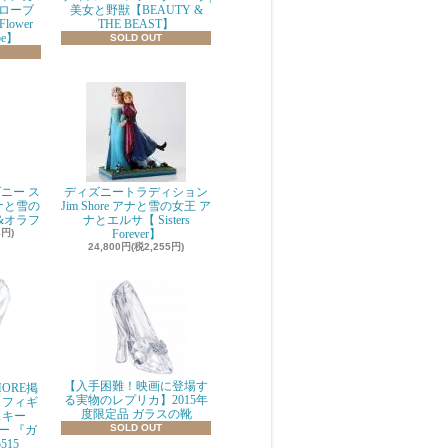
ローブ
美女と野獣【BEAUTY &
 Flower
THE BEAST】
be】
SOLD OUT
ニー ス
ディズニートラディション
ナと雪の
Jim Shore アナと雪の女王 ア
&オラフ
ナとエルサ【 Sisters
8円)
Forever】
24,800円(税2,255円)
【入手困難！映画に登場す
ORE掲
る実物のレプリカ】2015年
 フィギ
度限定品 ガラスの靴
スキー
SOLD OUT
ニー 『ガ
515