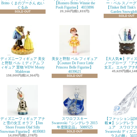
Britto くまのプーさん ぬい
【Romero Britto Winnie the
ー・ベル スノーグ
ぐるみ
Pooh Figurine】 4033896
【Tinker Bell Tink's
20,166円(税1,833円)
Garden Snowglo
SOLD OUT
SOLD OUT
ディズニーフィギュア 美女
美女と野獣 ベル フィギュア
【大人気★】ディズ
と野獣 ベル ミディアム フ
【Couture De Force Little
ノーグローブ 『ア
ィギュア 置物 WDW Monty
Princess Belle Figurine】
女王』 エルサ アナ
Maldovan
4039621
45,629円(税4,14
158,000円(税14,364円)
SOLD OUT
ディズニーフィギュア アナ
スワロフスキー
【ファッション誌M
と雪の女王 オラフ 【Jim
Swarovski『シンデレラ 2015
載★】シンデレラ
Shore Frozen Olaf Silly
年度限定品』 5089525
ュア スワロフ
Snowman Figurine】 4039083
Swarovski ディズ
SOLD OUT
14,056円(税1,278円)
ラスの靴』 5035